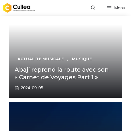
Aller
Menu
au
contenu
ACTUALITÉ MUSICALE
,
MUSIQUE
Abaji reprend la route avec son
« Carnet de Voyages Part 1 »
2024-09-05