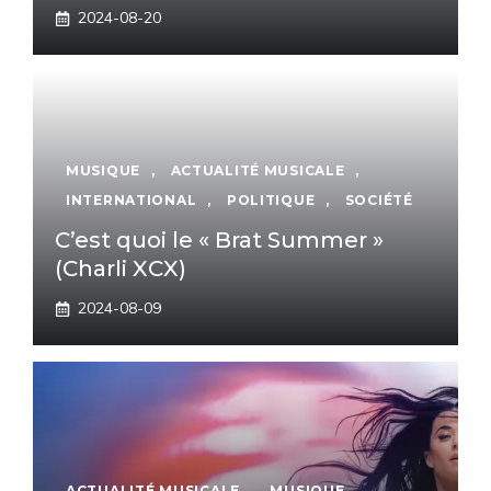
2024-08-20
MUSIQUE
,
ACTUALITÉ MUSICALE
,
INTERNATIONAL
,
POLITIQUE
,
SOCIÉTÉ
C’est quoi le « Brat Summer »
(Charli XCX)
2024-08-09
ACTUALITÉ MUSICALE
,
MUSIQUE