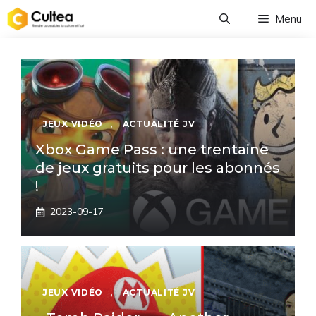
Aller
Menu
au
contenu
JEUX VIDÉO
,
ACTUALITÉ JV
Xbox Game Pass : une trentaine
de jeux gratuits pour les abonnés
!
2023-09-17
JEUX VIDÉO
,
ACTUALITÉ JV