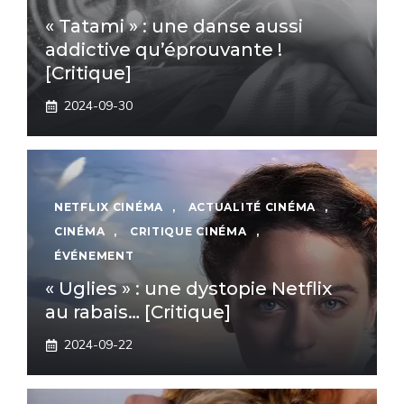
« Tatami » : une danse aussi
addictive qu’éprouvante !
[Critique]
2024-09-30
NETFLIX CINÉMA
,
ACTUALITÉ CINÉMA
,
CINÉMA
,
CRITIQUE CINÉMA
,
ÉVÉNEMENT
« Uglies » : une dystopie Netflix
au rabais… [Critique]
2024-09-22