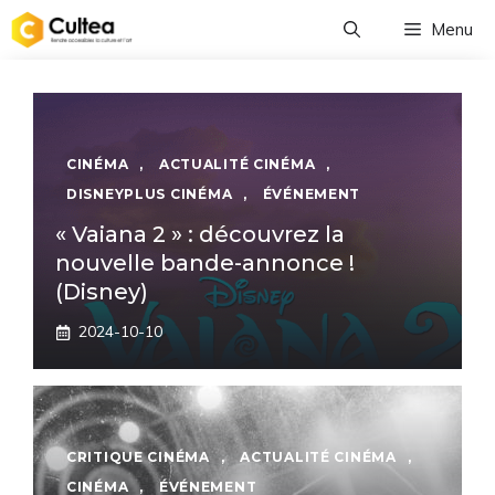
Aller
Menu
au
contenu
CINÉMA
,
ACTUALITÉ CINÉMA
,
DISNEYPLUS CINÉMA
,
ÉVÉNEMENT
« Vaiana 2 » : découvrez la
nouvelle bande-annonce !
(Disney)
2024-10-10
CRITIQUE CINÉMA
,
ACTUALITÉ CINÉMA
,
CINÉMA
,
ÉVÉNEMENT