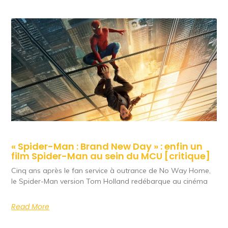
« Spider-Man : Brand New Day » : enfin un
film Spider-Man au sein du MCU [critique]
Cinq ans après le fan service à outrance de No Way Home,
le Spider-Man version Tom Holland redébarque au cinéma
Read More