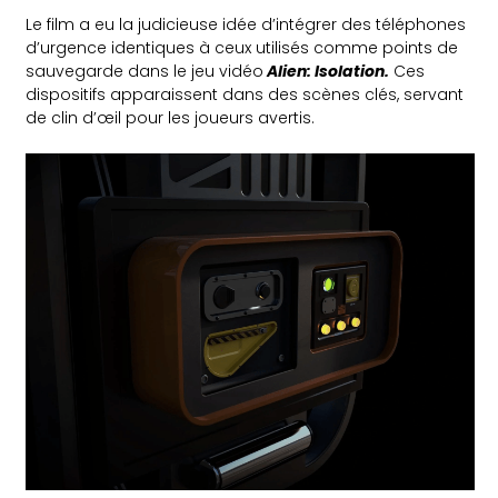
Le film a eu la judicieuse idée d’intégrer des téléphones
d’urgence identiques à ceux utilisés comme points de
sauvegarde dans le jeu vidéo
Alien: Isolation.
Ces
dispositifs apparaissent dans des scènes clés, servant
de clin d’œil pour les joueurs avertis.