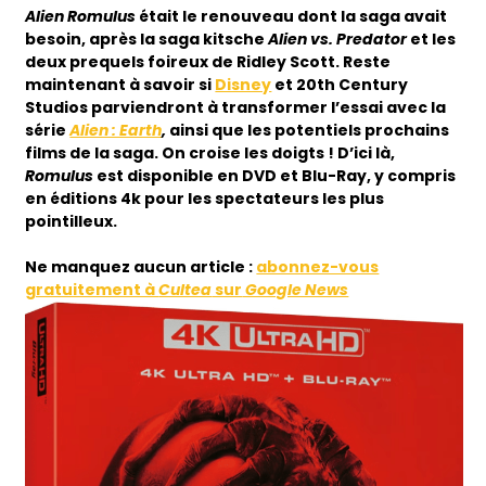
Alien Romulus
était le renouveau dont la saga avait
besoin, après la saga kitsche
Alien vs. Predator
et les
deux prequels foireux de Ridley Scott. Reste
maintenant à savoir si
Disney
et 20th Century
Studios parviendront à transformer l’essai avec la
série
Alien : Earth
,
ainsi que les potentiels prochains
films de la saga. On croise les doigts ! D’ici là,
Romulus
est disponible en DVD et Blu-Ray, y compris
en éditions 4k pour les spectateurs les plus
pointilleux.
Ne
manquez aucun article :
abonnez-vous
gratuitement à
Cultea
sur
Google News