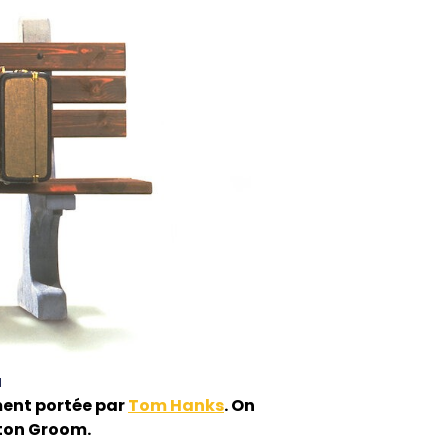
a
ment portée par
Tom Hanks
. On
ston Groom.