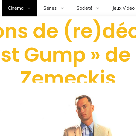
Cinéma
Séries
Société
Jeux Vidéo
ons de (re)dé
est Gump » de
Zemeckis