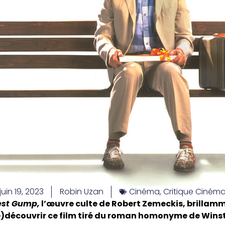
juin 19, 2023
Robin Uzan
Cinéma
,
Critique Ciném
est Gump,
l’œuvre culte de Robert Zemeckis, brillam
re)découvrir ce film tiré du roman homonyme de Win