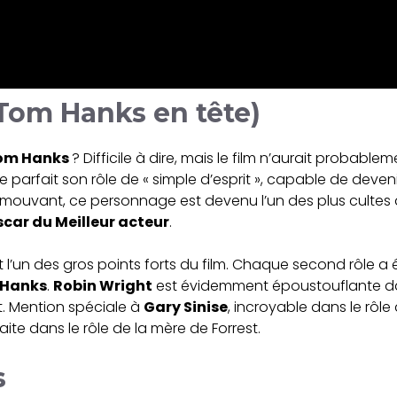
(Tom Hanks en tête)
om Hanks
? Difficile à dire, mais le film n’aurait probab
 parfait son rôle de « simple d’esprit », capable de devenir
t émouvant, ce personnage est devenu l’un des plus cultes
scar du Meilleur acteur
.
 l’un des gros points forts du film. Chaque second rôle a 
Hanks
.
Robin Wright
est évidemment époustouflante dans
t. Mention spéciale à
Gary Sinise
, incroyable dans le rôle
ite dans le rôle de la mère de Forrest.
s