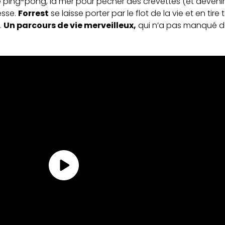
ing-pong, la mer pour pêcher des crevettes (et devenir m
esse.
Forrest
se laisse porter par le flot de la vie et en tir
.
Un parcours de vie merveilleux,
qui n’a pas manqué de