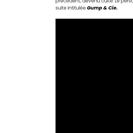
précédent, devenu culte. Le perso
suite intitulée
Gump & Cie.