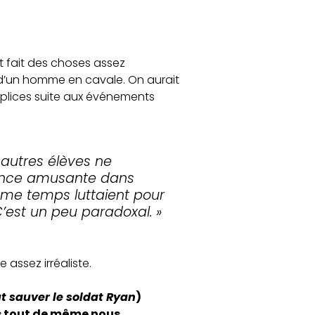
it fait des choses assez
e d’un homme en cavale. On aurait
omplices suite aux événements
s autres élèves ne
quence amusante dans
ême temps luttaient pour
C’est un peu paradoxal. »
 assez irréaliste.
aut sauver le soldat Ryan
)
s tout de même nous