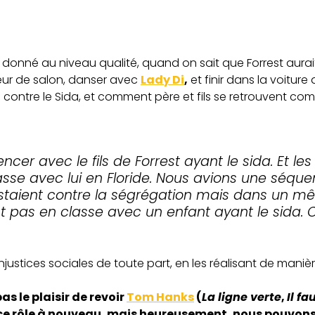
it donné au niveau qualité, quand on sait que Forrest aura
ur de salon, danser avec
Lady Di
,
et finir dans la voitur
ils contre le Sida, et comment père et fils se retrouvent c
ncer avec le fils de Forrest ayant le sida. Et le
lasse avec lui en Floride. Nous avions une sé
estaient contre la ségrégation mais dans un m
nt pas en classe avec un enfant ayant le sida. 
injustices sociales de toute part, en les réalisant de manière
 le plaisir de revoir
Tom Hanks
(
La ligne verte
,
Il f
 ce rôle à nouveau, mais heureusement, nous pouvon