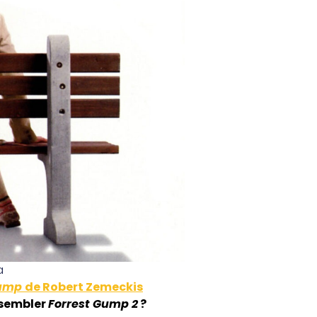
a
Gump
de Robert Zemeckis
essembler
Forrest Gump 2
?