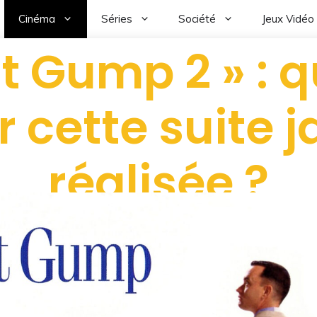
Cinéma
Séries
Société
Jeux Vidéo
st Gump 2 » : q
r cette suite 
réalisée ?