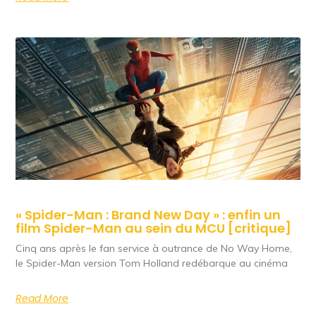
« Spider-Man : Brand New Day » : enfin un
film Spider-Man au sein du MCU [critique]
Cinq ans après le fan service à outrance de No Way Home,
le Spider-Man version Tom Holland redébarque au cinéma
Read More