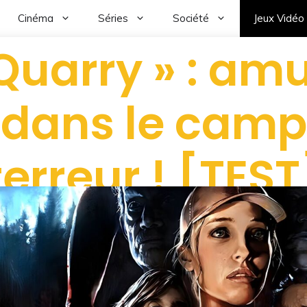
Cinéma
Séries
Société
Jeux Vidéo
 Quarry » : am
dans le camp
terreur ! [TEST