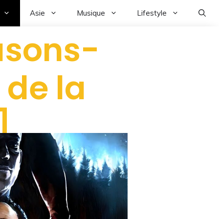
Asie
Musique
Lifestyle
usons-
 de la
]