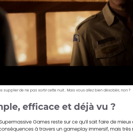
s supplier de ne pas sortir cette nuit… Mais vous allez bien désobéir, non ?
le, efficace et déjà vu ?
upermassive Games reste sur ce qu’il sait faire de mieux d
conséquences à travers un gameplay immersif, mais très mi