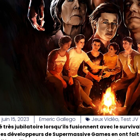
juin 15, 2023
Emeric Gallego
Jeux Vidéo
,
Test JV
é très jubilatoire lorsqu’ils fusionnent avec le survival
les développeurs de Supermassive Games en ont fait l