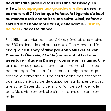
devrait faire plaisir à tous les fans de Disney. En
effet,
la compagnie aux grandes oreilles
a dévoilé
ce mercredi 7 février que
Vaiana, la Légende du bout
du monde
allait connaître une suite. Ainsi,
Vaiana 2
sortira le 27 novembre 2024, devenant le «
Disney
de Noël
» de cette année.
En 2016, le premier opus de
Vaiana
générait pas moins
de 680 millions de dollars au box-office mondial. Il faut
dire que
ce Disney réalisé par John Musker et Ron
Clements (
Hercule
,
Aladdin
) nous ont offert une
aventure « Made in Disney » comme on les aime.
Une
animation soignée, des chansons mémorables, des
personnages forts… Bref, une réussite digne de l’âge
d’or de la compagnie. Il ne paraît donc pas étonnant
que la société décide de capitaliser sur la licence avec
une suite. Cependant, celle-ci a l’air de sortir de nulle
part. Mais visiblement, elle s’inscrit dans un plan bien
rôdé.