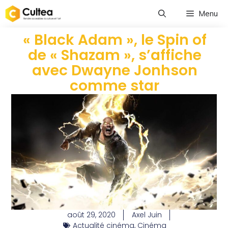
Menu
« Black Adam », le Spin of
de « Shazam », s’affiche
avec Dwayne Jonhson
comme star
août 29, 2020
Axel Juin
Actualité cinéma
,
Cinéma