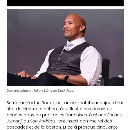
Dwayne Johnson, future icône de
Black Adam
Surnommé « the Rock », cet ancien catcheur aujourd’hui
star de cinéma d’action, s’est illustré ces dernières
années dans de profitables franchises.
Fast and Furious
,
Jumanji
ou
San Andréas
l’ont inscrit comme roi des
cascades et de la baston. Et ce à presque cinquante