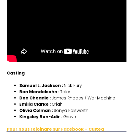
Casting
Samuel L. Jackson :
Nick Fury
Ben Mendelsohn :
Talos
Don Cheadle :
James Rhodes / War Machine
Emilia Clarke :
G’iah
Olivia Colman :
Sonya Falsworth
Kingsley Ben-Adir
: Gravik
Pour nous rejoindre sur Facebook – Cultea