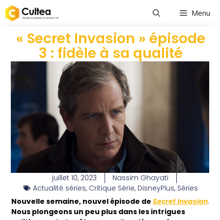
Menu
« Secret Invasion » épisode
3 : fidèle à sa qualité
juillet 10, 2023
Nassim Ghayati
Actualité séries
,
Critique Série
,
DisneyPlus
,
Séries
Nouvelle semaine, nouvel épisode de
Secret Invasion
.
Nous plongeons un peu plus dans les intrigues