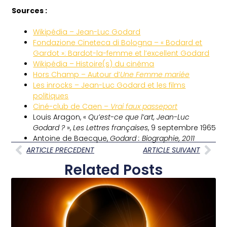
Sources :
Wikipédia – Jean-Luc Godard
Fondazione Cineteca di Bologna – « Bodard et
Gardot »: Bardot-la-femme et l’excellent Godard
Wikipédia – Histoire(s) du cinéma
Hors Champ – Autour d’
Une Femme mariée
Les inrocks – Jean-Luc Godard et les films
politiques
Ciné-club de Caen –
Vrai faux passeport
Louis
Aragon
, «
Qu’est-ce que l’art, Jean-Luc
Godard ?
»,
Les Lettres françaises
,‎ 9 septembre 1965
Antoine
de Baecque
,
Godard : Biographie, 2011
ARTICLE PRECEDENT
ARTICLE SUIVANT
Related Posts