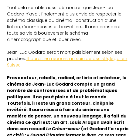
Tout cela semble aussi démontrer que Jean-Luc
Godard n’avait finalement plus envie de respecter le
schéma classique du cinéma : construction d’une
fiction, récompenses et box-office… Il aura consacré
toute sa vie à bouleverser le schéma
cinématographique et jouer avec.
Jean-Luc Godard serait mort paisiblement selon ses
proches.
Il aurait eu recours au suicide assisté, légal en
Suisse.
Provocateur, rebelle, radical, artiste et créateur, le
cinéma de Jean-Luc Godard compte un grand
nombre de controverses et de problématiques
politiques. Il ne peut plaire à tout le monde.
Toutefois, il reste un grand conteur, cinéphile
invétéré. Il aura réussi à faire du cinéma une
manière de penser, un nouveau langage. Il a fait du
cinéma ce qu’il est : un art. L
ouis Aragon avait écrit
dans son recueil
Le Crève-coeur
(et Godard l’a repris
et cité) : «
Quand il faudra fermer le livre, ce sera sans