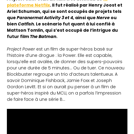
plateforme
Netflix
.
Il fut réalisé par Henry Joos
t
et
Ariel Schuman, qui se
sont
occupés de projets tels
que
Paranormal
Activity
3 et 4,
ainsi que
Nerve
ou
bien
Catfish
.
Le scénario fut quant à lui confié à
Mattson
Tomlin,
qui s’est occupé de l’intrigue du
futur film
The
Batman
.
Project Power
est un film de super-héros basé sur
l’histoire d’une drogue : la
Power
.
Elle est capable,
lorsqu’elle est avalée, de donner des supers-pouvoirs
pour une durée de 5 minutes… Ou de tuer.
Ce nouveau
Blockbuster regroupe un trio d’acteurs talentueux. A
savoir
Dominique
Fishback
, Jamie Foxx et Joseph
Gordon
Levitt
.
Et si on aurait pu penser à un film de
super-héros inspiré du
MCU
, on a parfois l’impression
de faire face à une série B…