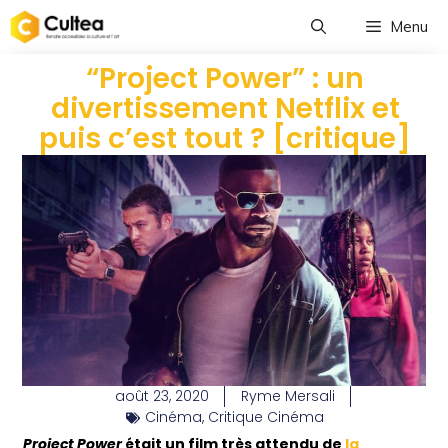
Menu
“Project Power” : un
divertissement Netflix et
puis c’est tout ? [critique]
août 23, 2020
Ryme Mersali
Cinéma
,
Critique Cinéma
Project
Power
était un film très attendu de
la