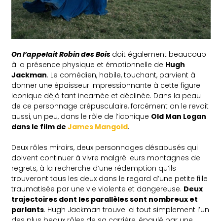
On l’appelait Robin des Bois
doit également beaucoup
à la présence physique et émotionnelle de
Hugh
Jackman
. Le comédien, habile, touchant, parvient à
donner une épaisseur impressionnante à cette figure
iconique déjà tant incarnée et déclinée. Dans la peau
de ce personnage crépusculaire, forcément on le revoit
aussi, un peu, dans le rôle de l’iconique
Old Man Logan
dans le film de
James Mangold
.
Deux rôles miroirs, deux personnages désabusés qui
doivent continuer à vivre malgré leurs montagnes de
regrets, à la recherche d’une rédemption qu’ils
trouveront tous les deux dans le regard d’une petite fille
traumatisée par une vie violente et dangereuse.
Deux
trajectoires dont les parallèles sont nombreux et
parlants
. Hugh Jackman trouve ici tout simplement l’un
des plus beaux rôles de sa carrière, épaulé par une