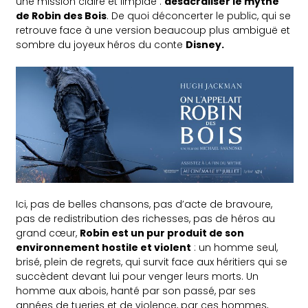
une mission claire et limpide :
désacraliser le mythe
de Robin des Bois
. De quoi déconcerter le public, qui se
retrouve face à une version beaucoup plus ambiguë et
sombre du joyeux héros du conte
Disney.
Ici, pas de belles chansons, pas d’acte de bravoure,
pas de redistribution des richesses, pas de héros au
grand cœur,
Robin est un pur produit de son
environnement hostile et violent
: un homme seul,
brisé, plein de regrets, qui survit face aux héritiers qui se
succèdent devant lui pour venger leurs morts. Un
homme aux abois, hanté par son passé, par ses
années de tueries et de violence, par ces hommes,