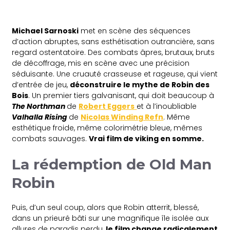
Michael Sarnoski
met en scène des séquences
d’action abruptes, sans esthétisation outrancière, sans
regard ostentatoire. Des combats âpres, brutaux, bruts
de décoffrage, mis en scène avec une précision
séduisante. Une cruauté crasseuse et rageuse, qui vient
d’entrée de jeu,
déconstruire le mythe de Robin des
Bois
. Un premier tiers galvanisant, qui doit beaucoup à
The Northman
de
Robert Eggers
et à l’inoubliable
Valhalla Rising
de
Nicolas Winding Refn
. Même
esthétique froide, même colorimétrie bleue, mêmes
combats sauvages.
Vrai film de viking en somme.
La rédemption de Old Man
Robin
Puis, d’un seul coup, alors que Robin atterrit, blessé,
dans un prieuré bâti sur une magnifique île isolée aux
allures de paradis perdu,
le film change radicalement