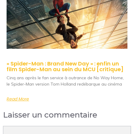
« Spider-Man : Brand New Day » : enfin un
film Spider-Man au sein du MCU [critique]
Cinq ans après le fan service à outrance de No Way Home,
le Spider-Man version Tom Holland redébarque au cinéma
Read More
Laisser un commentaire