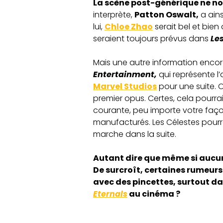
La scène post-générique ne nou
interprète,
Patton Oswalt,
a ains
lui,
Chloe Zhao
serait bel et bien 
seraient toujours prévus dans
Les
Mais une autre information encor
Entertainment,
qui représente l
Marvel Studios
pour une suite. 
premier opus. Certes, cela pourrai
courante, peu importe votre façon
manufacturés. Les Célestes pour
marche dans la suite.
Autant dire que même si aucun
De surcroît, certaines rumeurs
avec des pincettes, surtout d
Eternals
au cinéma ?