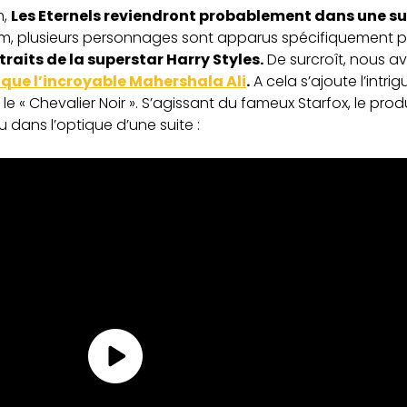
m,
Les Eternels reviendront probablement dans une su
m, plusieurs personnages sont apparus spécifiquement po
 traits de la superstar Harry Styles.
De surcroît, nous a
e que l’incroyable Mahershala Ali
.
A cela s’ajoute l’intr
 le « Chevalier Noir ». S’agissant du fameux Starfox, le pro
 dans l’optique d’une suite :