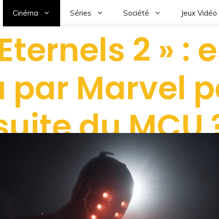
Cinéma
Séries
Société
Jeux Vidéo
 Eternels 2 » : 
 par Marvel p
suite du MCU 