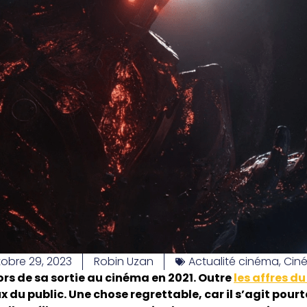
obre 29, 2023
Robin Uzan
Actualité cinéma
,
Cin
ors de sa sortie au cinéma en 2021. Outre
les affres d
 du public. Une chose regrettable, car il s’agit pour