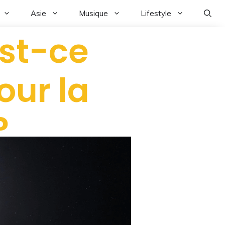
Asie
Musique
Lifestyle
est-ce
our la
?