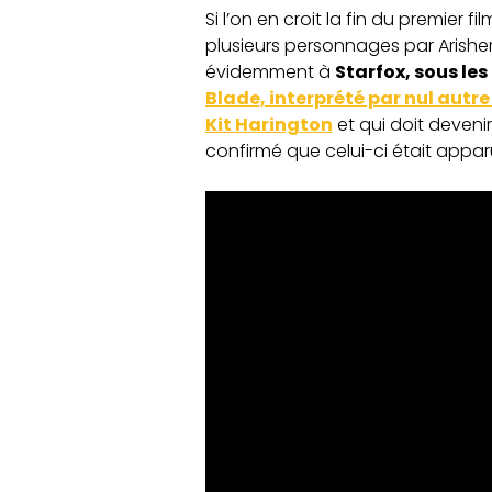
Si l’on en croit la fin du premier fil
plusieurs personnages par Arishe
évidemment à
Starfox, sous les
Blade, interprété par nul autr
Kit Harington
et qui doit devenir
confirmé que celui-ci était apparu