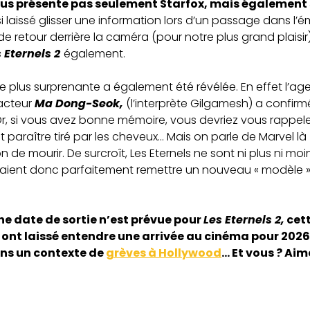
s présente pas seulement Starfox, mais également so
i laissé glisser une information lors d’un passage dans l’
de retour derrière la caméra (pour notre plus grand plaisir). 
 Eternels 2
également.
e plus surprenante a également été révélée. En effet l’
’acteur
Ma Dong-Seok,
(l’interprète Gilgamesh) a confirm
Or, si vous avez bonne mémoire, vous devriez vous rappel
t paraître tiré par les cheveux… Mais on parle de Marvel là
 de mourir. De surcroît, Les Eternels ne sont ni plus ni 
raient donc parfaitement remettre un nouveau « modèle 
e date de sortie n’est prévue pour
Les Eternels 2,
cett
 ont laissé entendre une arrivée au cinéma pour 2026,
ans un contexte de
grèves à Hollywood
… Et vous ? Aim