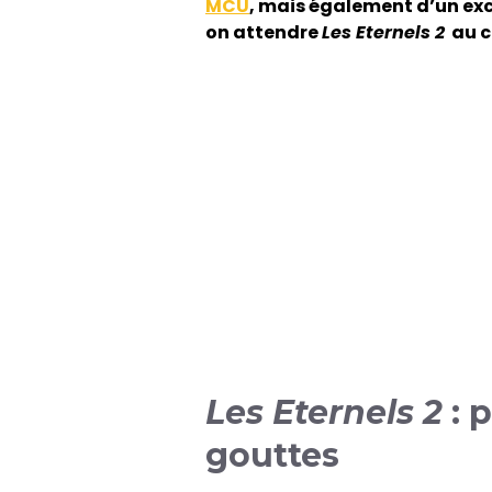
MCU
, mais également d’un exc
on attendre
Les Eternels 2
au ci
Les Eternels 2
: 
gouttes