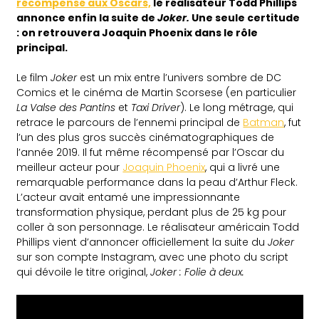
récompensé aux Oscars,
le réalisateur Todd Phillips
annonce enfin la suite de
Joker.
Une seule certitude
: on retrouvera Joaquin Phoenix dans le rôle
principal.
Le film
Joker
est un mix entre l’univers sombre de DC
Comics et le cinéma de Martin Scorsese (en particulier
La Valse des Pantins
et
Taxi Driver
). Le long métrage, qui
retrace le parcours de l’ennemi principal de
Batman
, fut
l’un des plus gros succès cinématographiques de
l’année 2019. Il fut même récompensé par l’Oscar du
meilleur acteur pour
Joaquin Phoenix
, qui a livré une
remarquable performance dans la peau d’Arthur Fleck.
L’acteur avait entamé une impressionnante
transformation physique, perdant plus de 25 kg pour
coller à son personnage. Le réalisateur américain Todd
Phillips vient d’annoncer officiellement la suite du
Joker
sur son compte Instagram, avec une photo du script
qui dévoile le titre original,
Joker : Folie à deux.