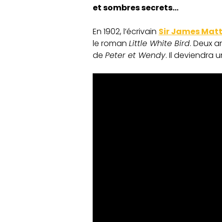
et sombres secrets…
En 1902, l’écrivain
Sir James Matt
le roman
Little White Bird
. Deux a
de
Peter et Wendy
. Il deviendra 