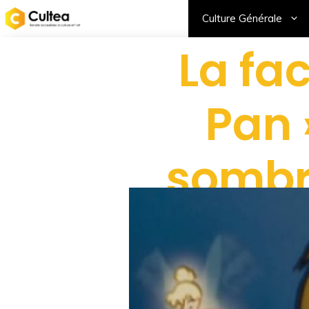
Culture Générale
La fa
Pan 
sombre