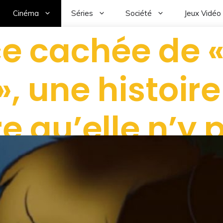
Cinéma
Séries
Société
Jeux Vidéo
ce cachée de «
», une histoire
 qu’elle n’y 