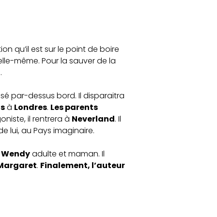
ion qu’il est sur le point de boire
elle-même. Pour la sauver de la
.
é par-dessus bord. Il disparaitra
us
à
Londres
.
Les parents
niste, il rentrera à
Neverland
. Il
de lui, au Pays imaginaire.
a
Wendy
adulte et maman. Il
Margaret
.
Finalement, l’auteur