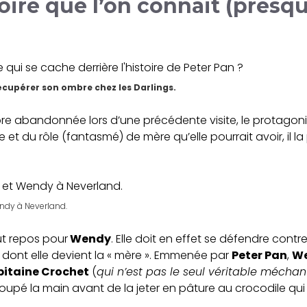
stoire que l’on connait (presq
récupérer son ombre chez les Darlings.
e abandonnée lors d’une précédente visite, le protagoni
e et du rôle (fantasmé) de mère qu’elle pourrait avoir, il l
ndy à Neverland.
out repos pour
Wendy
. Elle doit en effet se défendre contr
, dont elle devient la « mère ». Emmenée par
Peter Pan
,
W
itaine Crochet
(
qui n’est pas le seul véritable méchant
coupé la main avant de la jeter en pâture au crocodile qui