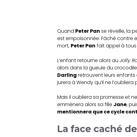
Quand
Peter Pan
se réveille, la 
est empoisonnée. Fâché contre el
mort,
Peter Pan
fait appel à tous 
L’enfant retourne alors au
Jolly R
alors dans la gueule du crocodile
Darling
retrouvent leurs enfants
jurera à Wendy qu’il ne l’oubliera
Mais il oubliera sa promesse et n
emmènera alors sa fille
Jane
, pu
mentionnera que ce cycle cont
La face caché de