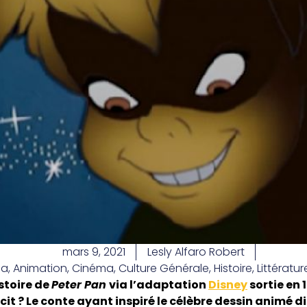
mars 9, 2021
Lesly Alfaro Robert
ma
,
Animation
,
Cinéma
,
Culture Générale
,
Histoire
,
Littératur
stoire de
Peter Pan
via l’adaptation
Disney
sortie en 
récit ? Le conte ayant inspiré le célèbre dessin animé