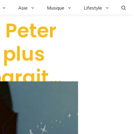
Asie
Musique
Lifestyle
 Peter
 plus
parait…