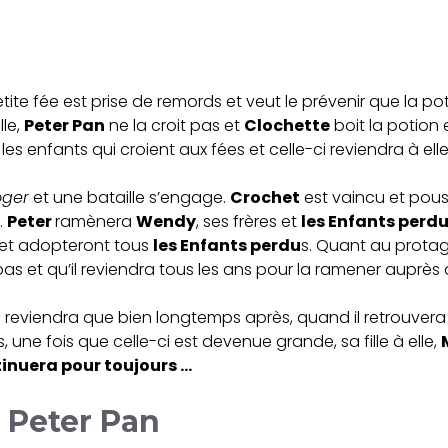
petite fée est prise de remords et veut le prévenir que la pot
le,
Peter Pan
ne la croit pas et
Clochette
boit la potion 
les enfants qui croient aux fées et celle-ci reviendra à elle
oger
et une bataille s’engage.
Crochet
est vaincu et pouss
.
Peter
ramènera
Wendy
, ses frères et
les Enfants perd
 et adopteront tous
les Enfants perdu
s. Quant au protago
 pas et qu’il reviendra tous les ans pour la ramener auprès 
e reviendra que bien longtemps après, quand il retrouver
is, une fois que celle-ci est devenue grande, sa fille à elle,
inuera pour toujours …
 Peter Pan