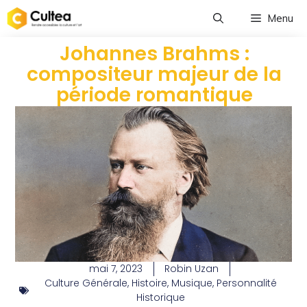
Menu
Johannes Brahms :
compositeur majeur de la
période romantique
mai 7, 2023
Robin Uzan
Culture Générale
,
Histoire
,
Musique
,
Personnalité
Historique