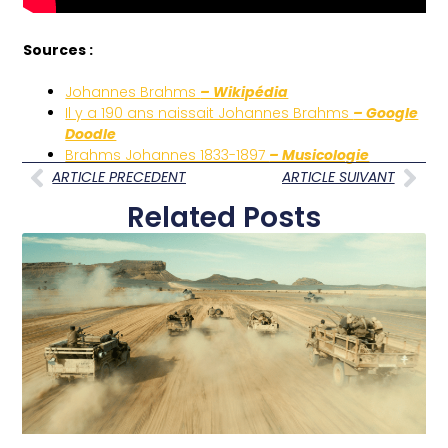
Sources :
Johannes Brahms
– Wikipédia
Il y a 190 ans naissait Johannes Brahms
– Google
Doodle
Brahms Johannes 1833-1897
– Musicologie
ARTICLE PRECEDENT
ARTICLE SUIVANT
Related Posts