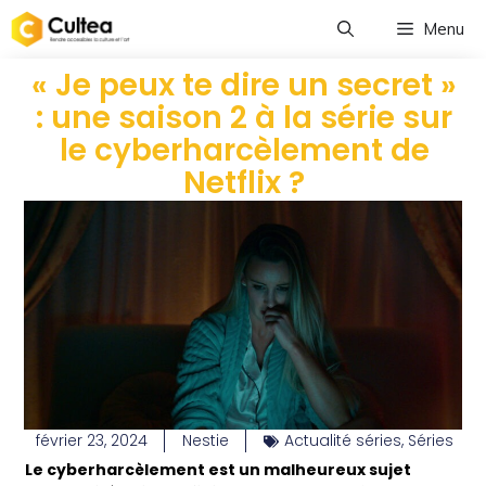
Menu
« Je peux te dire un secret »
: une saison 2 à la série sur
le cyberharcèlement de
Netflix ?
février 23, 2024
Nestie
Actualité séries
,
Séries
Le cyberharcèlement est un malheureux sujet