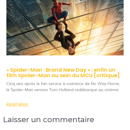
« Spider-Man : Brand New Day » : enfin un
film Spider-Man au sein du MCU [critique]
Cinq ans après le fan service à outrance de No Way Home,
le Spider-Man version Tom Holland redébarque au cinéma
Read More
Laisser un commentaire