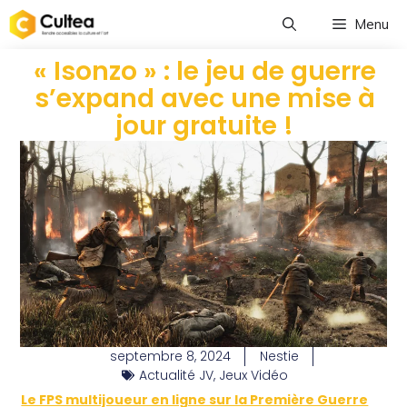
Menu
« Isonzo » : le jeu de guerre
s’expand avec une mise à
jour gratuite !
septembre 8, 2024
Nestie
Actualité JV
,
Jeux Vidéo
Le FPS multijoueur en ligne sur la Première Guerre