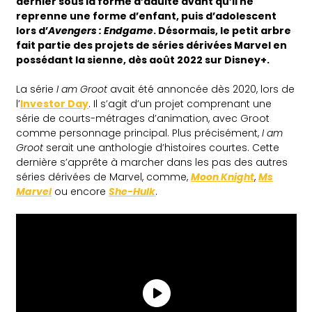
dernier sous la forme d’adulte avant qu’il ne
reprenne une forme d’enfant, puis d’adolescent
lors d’
Avengers : Endgame
. Désormais, le petit arbre
fait partie des projets de séries dérivées Marvel en
possédant la sienne, dès août 2022 sur Disney+.
La série
I am Groot
avait été annoncée dès 2020, lors de
l’
Investor Day
. Il s’agit d’un projet comprenant une
série de courts-métrages d’animation, avec Groot
comme personnage principal. Plus précisément,
I am
Groot
serait une anthologie d’histoires courtes. Cette
dernière s’apprête à marcher dans les pas des autres
séries dérivées de Marvel, comme,
Moon Knight
,
Ms
Marvel
ou encore
She-Hulk
.