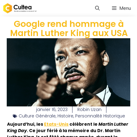
Menu
Google rend hommage à
Martin Luther King aux USA
janvier 16, 2023
Robin Uzan
Culture Générale
,
Histoire
,
Personnalité Historique
Aujourd’hui, les
Etats-Unis
célèbrent le
Martin Luther
King Day
. Ce jour férié à la mémoire du Dr. Martin