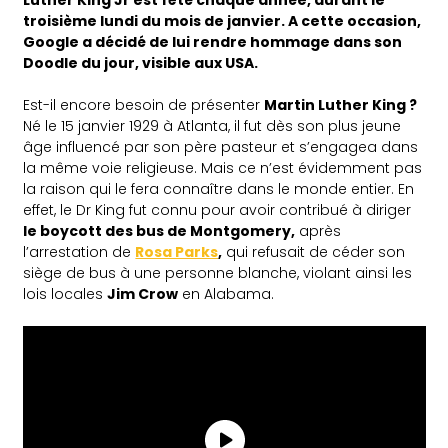
Luther King Jr est fêté chaque année, durant le
troisième lundi du mois de janvier. A cette occasion,
Google a décidé de lui rendre hommage dans son
Doodle du jour, visible aux USA.
Est-il encore besoin de présenter
Martin Luther King ?
Né le 15 janvier 1929 à Atlanta, il fut dès son plus jeune
âge influencé par son père pasteur et s’engagea dans
la même voie religieuse. Mais ce n’est évidemment pas
la raison qui le fera connaître dans le monde entier. En
effet, le Dr King fut connu pour avoir contribué à diriger
le boycott des bus de Montgomery,
après
l’arrestation de
Rosa Parks
,
qui refusait de céder son
siège de bus à une personne blanche, violant ainsi les
lois locales
Jim Crow
en Alabama.