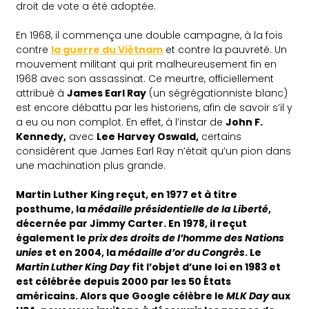
droit de vote a été adoptée.
En 1968, il commença une double campagne, à la fois
contre
la guerre du Viêtnam
et contre la pauvreté. Un
mouvement militant qui prit malheureusement fin en
1968 avec son assassinat. Ce meurtre, officiellement
attribué à
James Earl Ray
(un ségrégationniste blanc)
est encore débattu par les historiens, afin de savoir s’il y
a eu ou non complot. En effet, à l’instar de
John F.
Kennedy,
avec
Lee Harvey Oswald,
certains
considèrent que James Earl Ray n’était qu’un pion dans
une machination plus grande.
Martin Luther King reçut, en 1977 et à titre
posthume, la
médaille présidentielle de la Liberté
,
décernée par Jimmy Carter. En 1978, il reçut
également le
prix des droits de l’homme des Nations
unies
et en 2004, la
médaille d’or du Congrès
. Le
Martin Luther King Day
fit l’objet d’une loi en 1983 et
est célébrée depuis 2000 par les 50 États
américains. Alors que Google célèbre le
MLK Day
aux