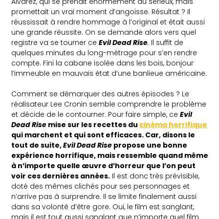
Alvarez, qui se prenait énormément au sérieux, mais
promettait un vrai moment d’angoisse. Résultat ? Il
réussissait à rendre hommage à l’original et était aussi
une grande réussite. On se demande alors vers quel
registre va se tourner ce
Evil Dead Rise
.
Il suffit de
quelques minutes du long-métrage pour s’en rendre
compte. Fini la cabane isolée dans les bois, bonjour
l’immeuble en mauvais état d’une banlieue américaine.
Comment se démarquer des autres épisodes ? Le
réalisateur Lee Cronin semble comprendre le problème
et décide de le contourner. Pour faire simple, ce
Evil
Dead Rise
mise sur les recettes du
cinéma horrifique
qui marchent et qui sont efficaces. Car, disons le
tout de suite,
Evil Dead Rise
propose une bonne
expérience horrifique, mais ressemble quand même
à n’importe quelle œuvre d’horreur que l’on peut
voir ces dernières années.
Il est donc très prévisible,
doté des mêmes clichés pour ses personnages et
n’arrive pas à surprendre. Il se limite finalement aussi
dans sa volonté d’être gore. Oui, le film est sanglant,
mais il est tout aussi sanglant que n’importe quel film