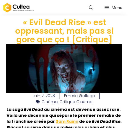
Menu
« Evil Dead Rise » est
oppressant, mais pas si
gore que ça ! [Critique]
juin 2, 2023
Emeric Gallego
Cinéma
,
Critique Cinéma
La saga
Evil Dead
au cinéma est devenue assez rare.
Voilà une décennie qui sépare le premier remake de
la franchise créée par
Sam Raimi
de ce
Evil Dead Rise.
Plaçant sa série dans un milieu plus urbain et plus