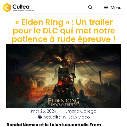
Menu
« Elden Ring » : Un trailer
pour le DLC qui met notre
patience à rude épreuve !
mai 25, 2024
Emeric Gallego
Actualité JV
,
Jeux Vidéo
Bandai Namco et le talentueux studio From