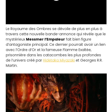
Le Royaume des Ombres se dévoile de plus en plus à
travers cette nouvelle bande-annonce qui révèle que le
mystérieux
Messmer l’Empaleur
fait bien figure
d’antagoniste principal. Ce dernier pourrait avoir un lien
avec l’Ordre d’Or et la fameuse Flamme Exaltée,
prisonnière dans les catacombes les plus profondes
de l’univers créé par
Hidetaka Miyazaki
et Georges R.R.
Martin.