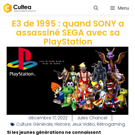
Menu
E3 de 1995 : quand SONY a
assassiné SEGA avec sa
PlayStation
décembre 17, 2022
Jules Chancel
Culture Générale
,
Histoire
,
Jeux Vidéo
,
Rétrogaming
Si les jeunes générations ne connaissent