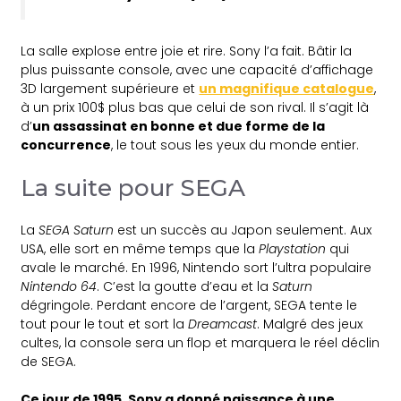
La salle explose entre joie et rire. Sony l’a fait. Bâtir la
plus puissante console, avec une capacité d’affichage
3D largement supérieure et
un magnifique catalogue
,
à un prix 100$ plus bas que celui de son rival. Il s’agit là
d’
un assassinat en bonne et due forme de la
concurrence
, le tout sous les yeux du monde entier.
La suite pour SEGA
La
SEGA Saturn
est un succès au Japon seulement. Aux
USA, elle sort en même temps que la
Playstation
qui
avale le marché. En 1996, Nintendo sort l’ultra populaire
Nintendo 64
. C’est la goutte d’eau et la
Saturn
dégringole. Perdant encore de l’argent, SEGA tente le
tout pour le tout et sort la
Dreamcast
. Malgré des jeux
cultes, la console sera un flop et marquera le réel déclin
de SEGA.
Ce jour de 1995, Sony a donné naissance à une