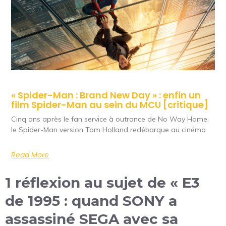
« Spider-Man : Brand New Day » : enfin un
film Spider-Man au sein du MCU [critique]
Cinq ans après le fan service à outrance de No Way Home,
le Spider-Man version Tom Holland redébarque au cinéma
Read More
1 réflexion au sujet de « E3
de 1995 : quand SONY a
assassiné SEGA avec sa