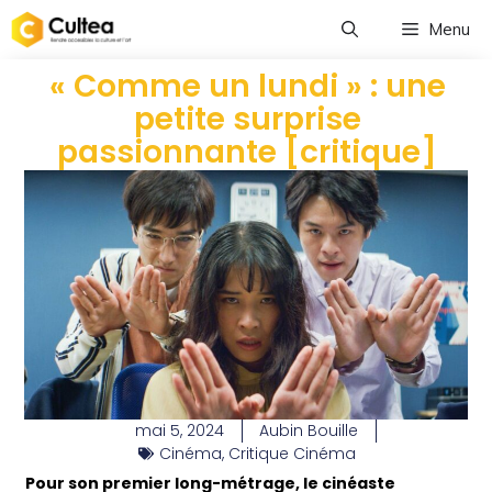
Menu
« Comme un lundi » : une
petite surprise
passionnante [critique]
mai 5, 2024
Aubin Bouille
Cinéma
,
Critique Cinéma
Pour son premier long-métrage, le cinéaste