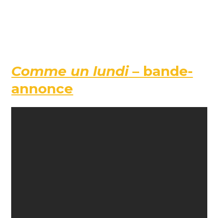
Comme un lundi
– bande-
annonce