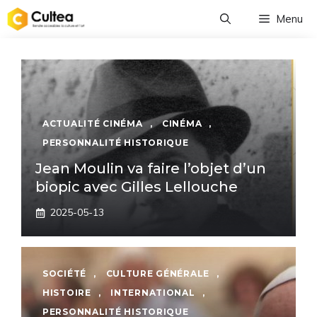
Aller
Menu
au
contenu
ACTUALITÉ CINÉMA
,
CINÉMA
,
PERSONNALITÉ HISTORIQUE
Jean Moulin va faire l’objet d’un
biopic avec Gilles Lellouche
2025-05-13
SOCIÉTÉ
,
CULTURE GÉNÉRALE
,
HISTOIRE
,
INTERNATIONAL
,
PERSONNALITÉ HISTORIQUE