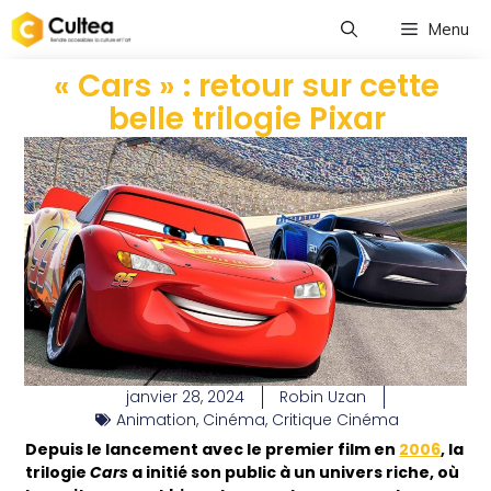
Menu
« Cars » : retour sur cette
belle trilogie Pixar
janvier 28, 2024
Robin Uzan
Animation
,
Cinéma
,
Critique Cinéma
Depuis le lancement avec le premier film en
2006
, la
trilogie
Cars
a initié son public à un univers riche, où