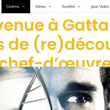
Cinéma
Séries
Société
Jeux Vidéo
venue à Gattac
s de (re)décou
chef-d’œuvr