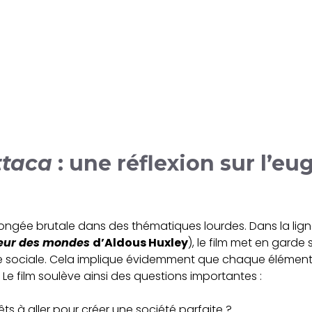
ttaca
: une réflexion sur l’eu
ongée brutale dans des thématiques lourdes. Dans la lig
leur des mondes
d’Aldous Huxley
), le film met en garde 
te sociale. Cela implique évidemment que chaque élément «
e film soulève ainsi des questions importantes :
 à aller pour créer une société parfaite ?