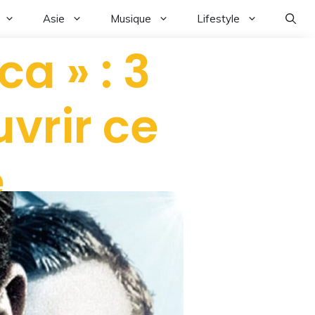
Asie
Musique
Lifestyle
a » : 3
vrir ce
e