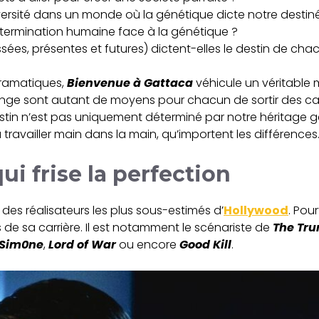
iversité dans un monde où la génétique dicte notre destin
détermination humaine face à la génétique ?
ées, présentes et futures) dictent-elles le destin de cha
dramatiques,
Bienvenue à Gattaca
véhicule un véritable 
change sont autant de moyens pour chacun de sortir des c
destin n’est pas uniquement déterminé par notre héritage gé
travailler main dans la main, qu’importent les différences
ui frise la perfection
 des réalisateurs les plus sous-estimés d’
Hollywood
. Pou
de sa carrière. Il est notamment le scénariste de
The Tr
Sim0ne
,
Lord of War
ou encore
Good Kill
.