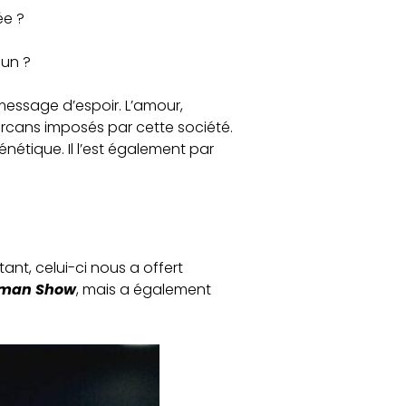
ée ?
cun ?
message d’espoir. L’amour,
arcans imposés par cette société.
nétique. Il l’est également par
.
rtant, celui-ci nous a offert
uman Show
, mais a également