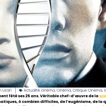
n Uzan
Actualité cinéma
,
Cinéma
,
Critique Cinéma
,
S
nt fêté ses 25 ans. Véritable chef-d’œuvre de la
sci
tiques, ô combien difficiles, de l’eugénisme, de la q