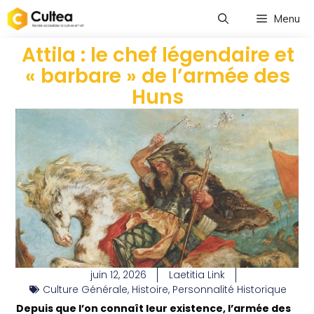
Menu
Attila : le chef légendaire et
« barbare » de l’armée des
Huns
juin 12, 2026
Laetitia Link
Culture Générale
,
Histoire
,
Personnalité Historique
Depuis que l’on connaît leur existence, l’armée des