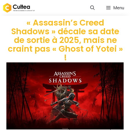
Menu
« Assassin’s Creed
Shadows » décale sa date
de sortie à 2025, mais ne
craint pas « Ghost of Yotei »
!