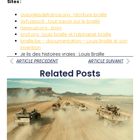
Sites :
aveuglesdefrance.org : l’écriture braille
avh.asso.fr : tout savoir sur le braille
news.un.org : story
snof.org : louis braille et l’alphabet braille
braille.be – documentation – Louis Braille et son
invention
Je lis des histoires vraies : Louis Braille
ARTICLE PRECEDENT
ARTICLE SUIVANT
Related Posts