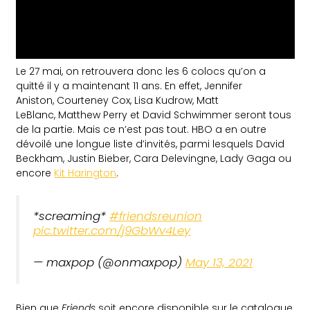
Le 27 mai, on retrouvera donc les 6 colocs qu’on a
quitté il y a maintenant 11 ans. En effet, Jennifer
Aniston, Courteney Cox, Lisa Kudrow, Matt
LeBlanc, Matthew Perry et David Schwimmer seront tous
de la partie. Mais ce n’est pas tout. HBO a en outre
dévoilé une longue liste d’invités, parmi lesquels David
Beckham, Justin Bieber, Cara Delevingne, Lady Gaga ou
encore
Kit Harington
.
*screaming*
#friendsreunion
pic.twitter.com/j9GbWv4Ley
— maxpop (@onmaxpop)
May 13, 2021
Bien que
Friends
soit encore disponible sur le catalogue