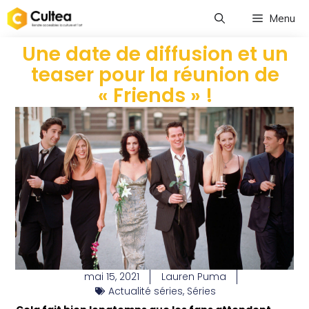
Menu
Une date de diffusion et un
teaser pour la réunion de
« Friends » !
mai 15, 2021
Lauren Puma
Actualité séries
,
Séries