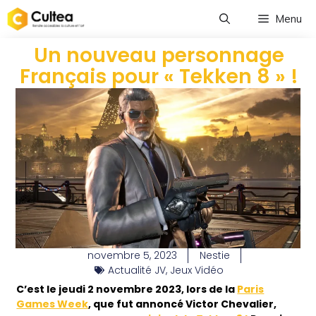
Menu
Un nouveau personnage
Français pour « Tekken 8 » !
novembre 5, 2023
Nestie
Actualité JV
,
Jeux Vidéo
C’est le jeudi 2 novembre 2023, lors de la
Paris
Games Week
, que fut annoncé Victor Chevalier,