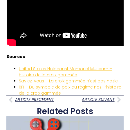
Sources
United States Holocaust Memorial Museum –
Histoire de la croix gammée
Saviez-vous – La croix gammée n’est pas nazie
RFI – Du symbole de paix au régime nazi: l’histoire
de la croix gammée
ARTICLE PRECEDENT
ARTICLE SUIVANT
Related Posts