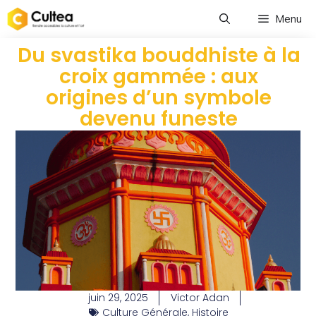
Menu
Du svastika bouddhiste à la
croix gammée : aux
origines d’un symbole
devenu funeste
juin 29, 2025
Victor Adan
Culture Générale
,
Histoire