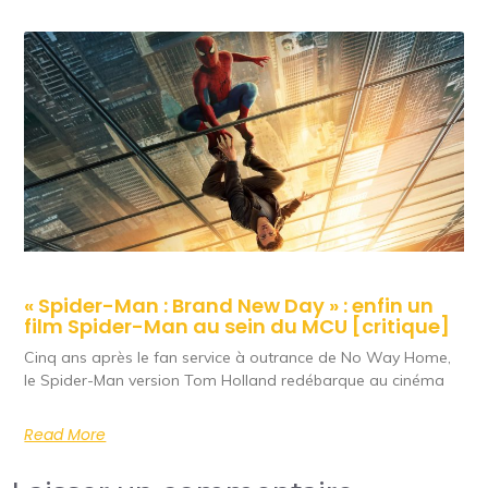
« Spider-Man : Brand New Day » : enfin un
film Spider-Man au sein du MCU [critique]
Cinq ans après le fan service à outrance de No Way Home,
le Spider-Man version Tom Holland redébarque au cinéma
Read More