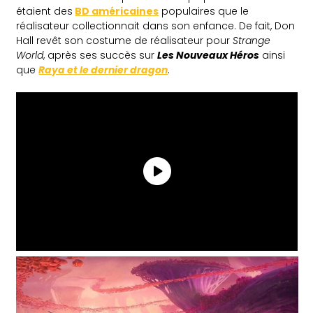
étaient des
BD américaines
populaires que le
réalisateur collectionnait dans son enfance. De fait, Don
Hall revêt son costume de réalisateur pour
Strange
World
, après ses succès sur
Les Nouveaux Héros
ainsi
que
Raya et le dernier dragon
.