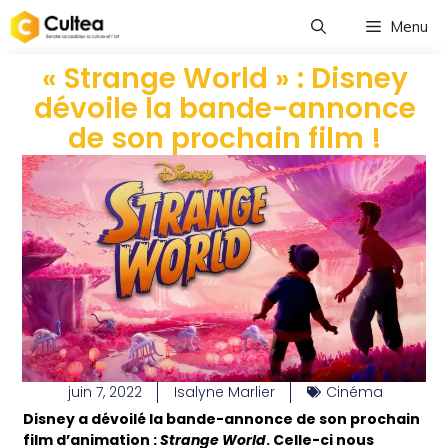
Menu
« Strange World » : Disney
dévoile la bande-annonce
de son prochain film !
juin 7, 2022
Isalyne Marlier
Cinéma
Disney a dévoilé la bande-annonce de son prochain
film d’animation :
Strange World
. Celle-ci nous