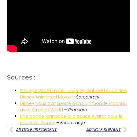
Sources :
Strange World Trailer : Jake Gyllenhaal Leads New
Disney Animated Movie
–
Screenrant
Disney nous transporte dans un monde inconnu
avec Strange World
–
Première
Une bande-annonce à la sauce Avatar pour le
nouveau Disney
–
Ecran Large
ARTICLE PRECEDENT
ARTICLE SUIVANT