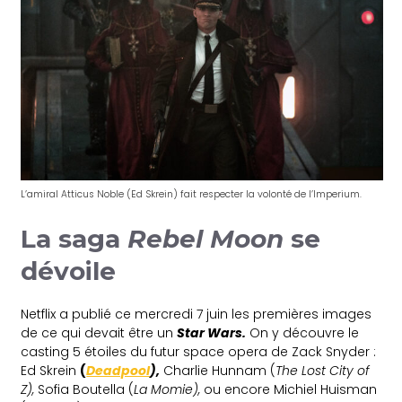
L’amiral Atticus Noble (Ed Skrein) fait respecter la volonté de l’Imperium.
La saga
Rebel Moon
se
dévoile
Netflix a publié ce mercredi 7 juin les premières images
de ce qui devait être un
Star Wars
.
On y découvre le
casting 5 étoiles du futur space opera de Zack Snyder :
Ed Skrein
(
Deadpool
),
Charlie Hunnam (
The Lost City of
Z),
Sofia Boutella (
La Momie),
ou encore Michiel Huisman