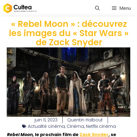
Menu
« Rebel Moon » : découvrez
les images du « Star Wars »
de Zack Snyder
juin 11, 2023
Quentin Halbout
Actualité cinéma
,
Cinéma
,
Netflix cinéma
Rebel Moon,
le prochain film de
Zack Snyder
, se