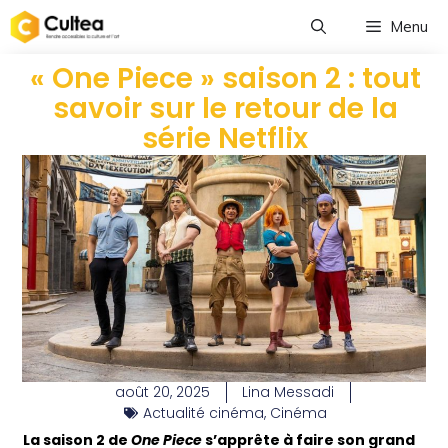
Menu
« One Piece » saison 2 : tout
savoir sur le retour de la
série Netflix
août 20, 2025
Lina Messadi
Actualité cinéma
,
Cinéma
La saison 2 de
One Piece
s’apprête à faire son grand