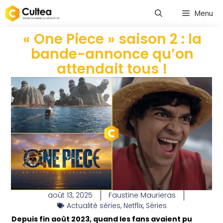
Menu
« One Piece » saison 2 : la
bande-annonce qu’on
attendait tous !
août 13, 2025
Faustine Maurieras
Actualité séries
,
Netflix
,
Séries
Depuis fin août 2023, quand les fans avaient pu