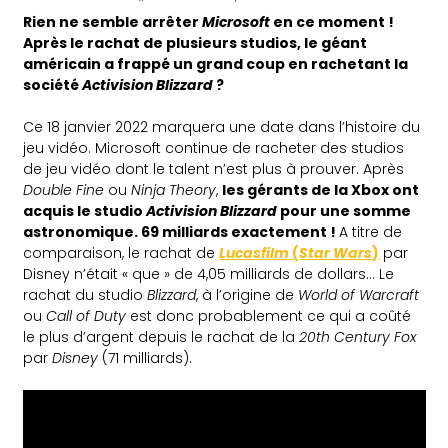
Rien ne semble arrêter
Microsoft
en ce moment !
Après le rachat de plusieurs studios, le géant
américain a frappé un grand coup en rachetant la
société
Activision Blizzard
?
Ce 18 janvier 2022 marquera une date dans l’histoire du
jeu vidéo. Microsoft continue de racheter des studios
de jeu vidéo dont le talent n’est plus à prouver. Après
Double Fine
ou
Ninja Theory
,
les gérants de la Xbox ont
acquis le studio
Activision Blizzard
pour une somme
astronomique. 69 milliards exactement !
A titre de
comparaison, le rachat de
Lucasfilm
(
Star Wars
)
par
Disney n’était « que » de 4,05 milliards de dollars… Le
rachat du studio
Blizzard
, à l’origine de
World of Warcraft
ou
Call of Duty
est donc probablement ce qui a coûté
le plus d’argent depuis le rachat de la
20th Century Fox
par
Disney
(71 milliards).