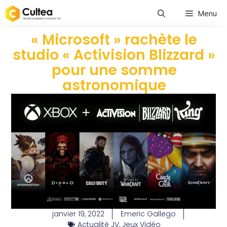
Menu
« Microsoft » rachète le
studio « Activision Blizzard »
pour une somme
astronomique
janvier 19, 2022
Emeric Gallego
Actualité JV
,
Jeux Vidéo