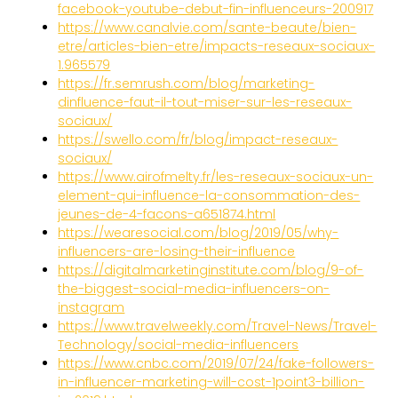
facebook-youtube-debut-fin-influenceurs-200917
https://www.canalvie.com/sante-beaute/bien-
etre/articles-bien-etre/impacts-reseaux-sociaux-
1.965579
https://fr.semrush.com/blog/marketing-
dinfluence-faut-il-tout-miser-sur-les-reseaux-
sociaux/
https://swello.com/fr/blog/impact-reseaux-
sociaux/
https://www.airofmelty.fr/les-reseaux-sociaux-un-
element-qui-influence-la-consommation-des-
jeunes-de-4-facons-a651874.html
https://wearesocial.com/blog/2019/05/why-
influencers-are-losing-their-influence
https://digitalmarketinginstitute.com/blog/9-of-
the-biggest-social-media-influencers-on-
instagram
https://www.travelweekly.com/Travel-News/Travel-
Technology/social-media-influencers
https://www.cnbc.com/2019/07/24/fake-followers-
in-influencer-marketing-will-cost-1point3-billion-