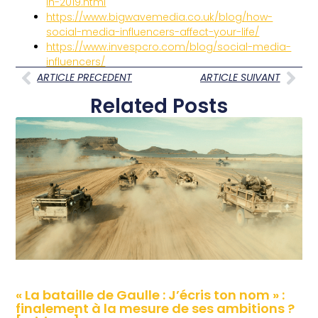
in-2019.html
https://www.bigwavemedia.co.uk/blog/how-
social-media-influencers-affect-your-life/
https://www.invespcro.com/blog/social-media-
influencers/
ARTICLE PRECEDENT
ARTICLE SUIVANT
Related Posts
« La bataille de Gaulle : J’écris ton nom » :
finalement à la mesure de ses ambitions ?