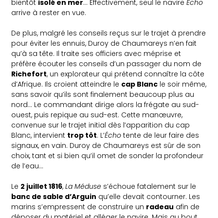
bientôt
isolé en mer
… Effectivement, seul le navire
Écho
arrive à rester en vue.
De plus, malgré les conseils reçus sur le trajet à prendre
pour éviter les ennuis, Duroy de Chaumareys n’en fait
qu’à sa tête. Il traite ses officiers avec méprise et
préfère écouter les conseils d’un passager du nom de
Richefort
, un explorateur qui prétend connaître la côte
d’Afrique. Ils croient atteindre le
cap Blanc
le soir même,
sans savoir qu’ils sont finalement beaucoup plus au
nord… Le commandant dirige alors la frégate au sud-
ouest, puis repique au sud-est. Cette manœuvre,
convenue sur le trajet initial dès l’apparition du cap
Blanc, intervient
trop tôt
. L’
Écho
tente de leur faire des
signaux, en vain. Duroy de Chaumareys est sûr de son
choix, tant et si bien qu’il omet de sonder la profondeur
de l’eau…
Le
2 juillet 1816
,
La Méduse
s’échoue fatalement sur le
banc de sable d’Arguin
qu’elle devait contourner. Les
marins s’empressent de construire un
radeau
afin de
déposer du matériel et alléger le navire. Mais au bout