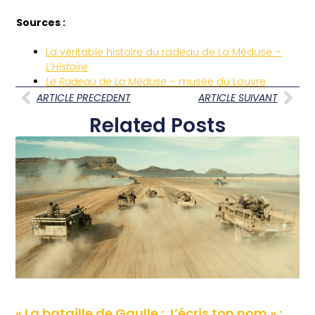
Sources :
La véritable histoire du radeau de La Méduse –
L’Histoire
Le Radeau de La Méduse
– musée du Louvre
ARTICLE PRECEDENT
ARTICLE SUIVANT
Related Posts
« La bataille de Gaulle : J’écris ton nom » :