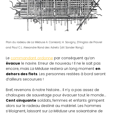
Plan du radeau de La Méduse A. Correard, H. Savigny, D’Anglas de Praviel
and Paul C.L. Alexandre Rand des Adrets (dit Sander Rang).
Le
commandant ordonne
par conséquent qu’on
évacue
le navire. Erreur de nouveau ! Il ne le sait pas
encore, mais
La Méduse
restera un long moment
en
dehors des flots
. Les personnes restées à bord seront
d’ailleurs secourues !
Bref, revenons à notre histoire… Il n’y a pas assez de
chaloupes de sauvetage pour évacuer tout le monde…
Cent cinquante
soldats, femmes et enfants grimpent
alors sur le radeau destiné au matériel. Les hommes
s’éloignent, laissant sur
La Méduse
une soixantaine de