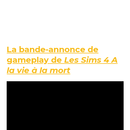
La bande-annonce de
gameplay de
Les Sims 4 A
la vie à la mort