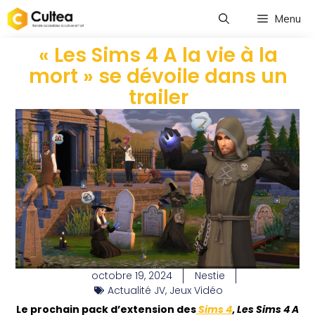
Menu
« Les Sims 4 A la vie à la
mort » se dévoile dans un
trailer
octobre 19, 2024
Nestie
Actualité JV
,
Jeux Vidéo
Le prochain pack d’extension des
Sims 4
,
Les Sims 4 A