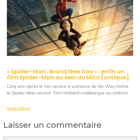
« Spider-Man : Brand New Day » : enfin un
film Spider-Man au sein du MCU [critique]
Cinq ans après le fan service à outrance de No Way Home,
le Spider-Man version Tom Holland redébarque au cinéma
Read More
Laisser un commentaire