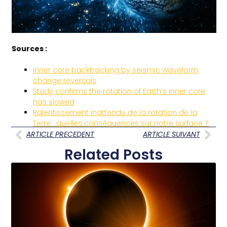
Sources :
Inner core backtracking by seismic waveform
change reversals
Study confirms the rotation of Earth’s inner core
has slowed
Ralentissement inattendu de la rotation de la
Terre : quelles conséquences sur notre surface ?
ARTICLE PRECEDENT
ARTICLE SUIVANT
Related Posts