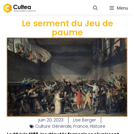
Menu
Le serment du Jeu de
paume
juin 20, 2023
Lise Berger
Culture Générale
,
France
,
Histoire