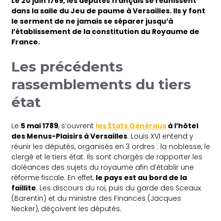
Le 20 juin 1789, les députés français se réunissent
dans la salle du Jeu de paume à Versailles. Ils y font
le serment de ne jamais se séparer jusqu’à
l’établissement de la constitution du Royaume de
France.
Les précédents
rassemblements du tiers
état
Le
5 mai 1789
, s’ouvrent
les États Généraux
à l’hôtel
des Menus-Plaisirs à Versailles
. Louis XVI entend y
réunir les députés, organisés en 3 ordres : la noblesse, le
clergé et le tiers état. Ils sont chargés de rapporter les
doléances des sujets du royaume afin d’établir une
réforme fiscale. En effet,
le pays est au bord de la
faillite
. Les discours du roi, puis du garde des Sceaux
(Barentin) et du ministre des Finances (Jacques
Necker), déçoivent les députés.