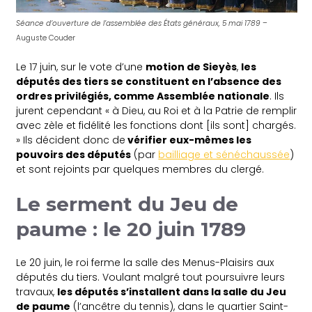
Séance d’ouverture de l’assemblée des États généraux, 5 mai 1789
–
Auguste Couder
Le 17 juin, sur le vote d’une
motion de Sieyès
,
les
députés des tiers se constituent en l’absence des
ordres privilégiés, comme Assemblée nationale
. Ils
jurent cependant
« à Dieu, au Roi et à la Patrie de remplir
avec zèle et fidélité les fonctions dont [ils sont] chargés.
»
Ils décident donc de
vérifier eux-mêmes les
pouvoirs des députés
(par
bailliage et sénéchaussée
)
et sont rejoints par quelques membres du clergé.
Le serment du Jeu de
paume : le 20 juin 1789
Le 20 juin, le roi ferme la salle des Menus-Plaisirs aux
députés du tiers. Voulant malgré tout poursuivre leurs
travaux,
les députés s’installent dans la salle du Jeu
de paume
(l’ancêtre du tennis), dans le quartier Saint-