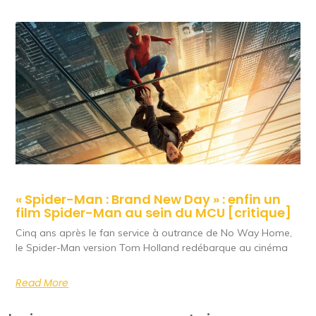
« Spider-Man : Brand New Day » : enfin un
film Spider-Man au sein du MCU [critique]
Cinq ans après le fan service à outrance de No Way Home,
le Spider-Man version Tom Holland redébarque au cinéma
Read More