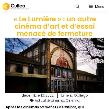
Menu
« Le Lumière » : un autre
cinéma d’art et d’essai
menacé de fermeture
décembre 16, 2022
Emeric Gallego
Actualité cinéma
,
Cinéma
Après les cinémas
La Clef
et
Le Luminor,
qui