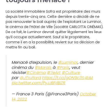
La société immobilière Sofra est propriétaire des murs
depuis trente-cinq ans. Cette dernière a décidé de ne
pas renouveler le bail auprès de l’exploitant Le Luminor,
le cinéma de l’Hôtel de Ville (société CARLOTTA CINÉMAS).
De ce fait, le Luminor devrait quitter légalement les lieux
qu’il occupe actuellement. Sauf si le propriétaire,
comme il en a la possibilité, revient sur sa décision de
mettre fin au bail.
Menacé d’expulsion, le
#Luminor
, dernier
cinéma du
#Marais
à
#Paris
, veut
résister
#Cinéma
#7eArt
#Culture
par
@JTrullard
https://t.co/gON9c3S4bM
pic.twitter.com/PyJJBFdBZR
— France 3 Paris (@France3Paris)
October
14, 2022