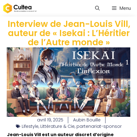
Menu
Interview de Jean-Louis Vill,
auteur de « Isekai : L’Héritier
de l’Autre monde »
avril 19, 2025
Aubin Bouille
Lifestyle
,
Littérature & Cie
,
partenariat-sponsor
Jean-Louis Vill est un auteur discret d’origine