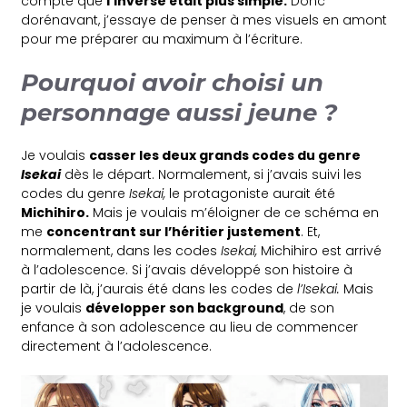
compte que
l’inverse était plus simple.
Donc
dorénavant, j’essaye de penser à mes visuels en amont
pour me préparer au maximum à l’écriture.
Pourquoi avoir choisi un
personnage aussi jeune ?
Je voulais
casser les deux grands codes du genre
Isekai
dès le départ. Normalement, si j’avais suivi les
codes du genre
Isekai,
le protagoniste aurait été
Michihiro.
Mais je voulais m’éloigner de ce schéma en
me
concentrant sur l’héritier justement
. Et,
normalement, dans les codes
Isekai,
Michihiro est arrivé
à l’adolescence. Si j’avais développé son histoire à
partir de là, j’aurais été dans les codes de
l’Isekai.
Mais
je voulais
développer son background
, de son
enfance à son adolescence au lieu de commencer
directement à l’adolescence.