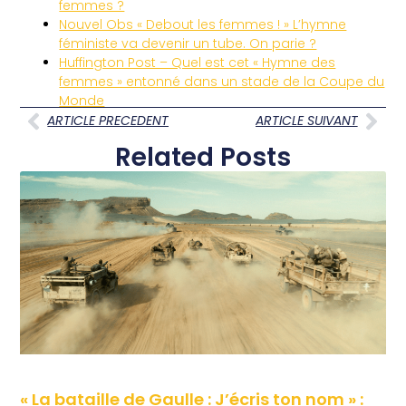
femmes ?
Nouvel Obs « Debout les femmes ! » L’hymne
féministe va devenir un tube. On parie ?
Huffington Post – Quel est cet « Hymne des
femmes » entonné dans un stade de la Coupe du
Monde
ARTICLE PRECEDENT
ARTICLE SUIVANT
Related Posts
« La bataille de Gaulle : J’écris ton nom » :