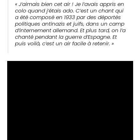
« J’aimais bien cet air ! Je l’avais appris en
colo quand j’étais ado. C’est un chant qui
a été composé en 1933 par des déportés
politiques antinazis et juifs, dans un camp
d’internement allemand. Et plus tard, on l’a
chanté pendant la guerre d’Espagne. Et
puis voilà, c’est un air facile à retenir. »