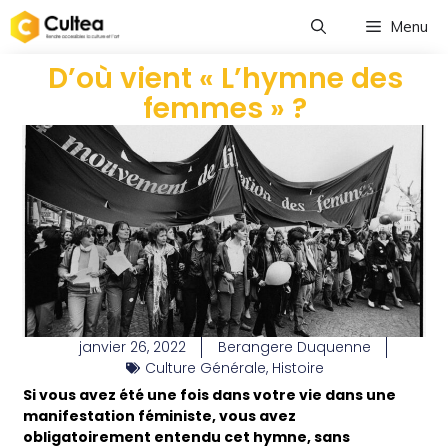
Menu
D’où vient « L’hymne des
femmes » ?
janvier 26, 2022
Berangere Duquenne
Culture Générale
,
Histoire
Si vous avez été une fois dans votre vie dans une
manifestation féministe, vous avez
obligatoirement entendu cet hymne, sans