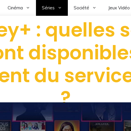
Cinéma
Séries
Société
Jeux Vidéo
ey+ : quelles s
ont disponible
nt du service 
?