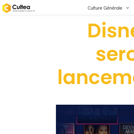
Culture Générale
Disn
ser
lanceme