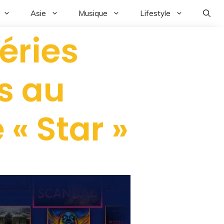
Asie
Musique
Lifestyle
éries
s au
« Star »