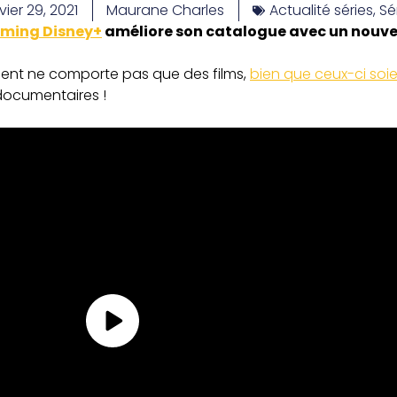
vier 29, 2021
Maurane Charles
Actualité séries
,
Sé
aming Disney+
améliore son catalogue avec un nouvea
ent ne comporte pas que des films,
bien que ceux-ci soi
 documentaires !