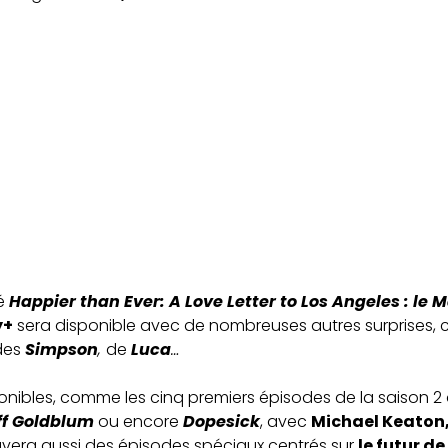
é
Happier than Ever: A Love Letter to Los Angeles : le 
y+
sera disponible avec de nombreuses autres surprises
 des
Simpson
,
de
Luca
…
nibles, comme les cinq premiers épisodes de la saison 2 
ff Goldblum
ou encore
Dopesick
, avec
Michael Keaton
ouvera aussi des épisodes spéciaux centrés sur
le futur de