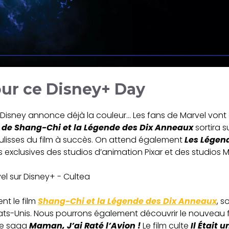
ur ce Disney+ Day
sney annonce déjà la couleur… Les fans de Marvel vont ê
 de Shang-Chi et la Légende des Dix Anneaux
sortira s
lisses du film à succès. On attend également
Les Légend
s exclusives des studios d’animation Pixar et des studios M
nt le film
Shang-Chi et la Légende des Dix Anneaux
, so
ts-Unis. Nous pourrons également découvrir le nouveau fi
re saga
Maman, J’ai Raté l’Avion !
Le film culte
Il Était 