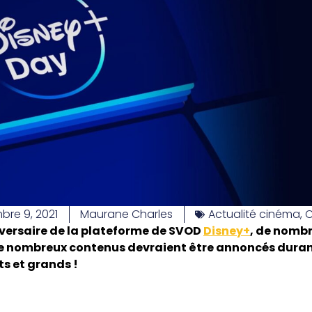
re 9, 2021
Maurane Charles
Actualité cinéma
,
versaire de la plateforme de SVOD
Disney+
, de nombr
de nombreux contenus devraient être annoncés duran
its et grands !