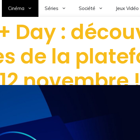
Cinéma
Séries
Société
Jeux Vidéo
+ Day : découv
es de la plate
12 novembre 