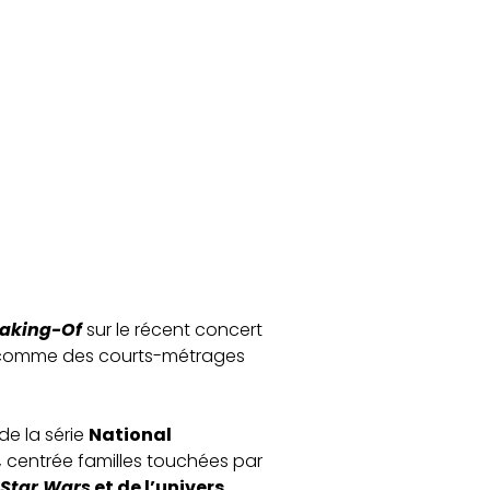
Making-Of
sur le récent concert
, comme des courts-métrages
de la série
National
,
centrée familles touchées par
Star Wars
et de l’univers