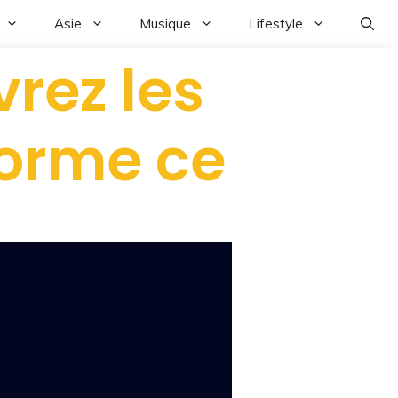
Asie
Musique
Lifestyle
rez les
forme ce
!