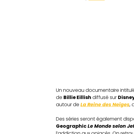
Un nouveau documentaire intitul
de
Billie Eillish
diffusé sur
Disne
autour de
La Reine des Neige
s
,
Des séries seront également dispo
Geographic
Le Monde selon Je
l’addiction aux opiacés. On retr