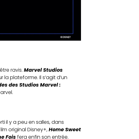
tre ravis.
Marvel Studios
ur la plateforme. Il s’agit d’un
es des Studios Marvel :
arvel.
rti
.
il y a peu en salles, dans
lm original Disney+,
Home Sweet
une Fois
fera enfin son entrée.